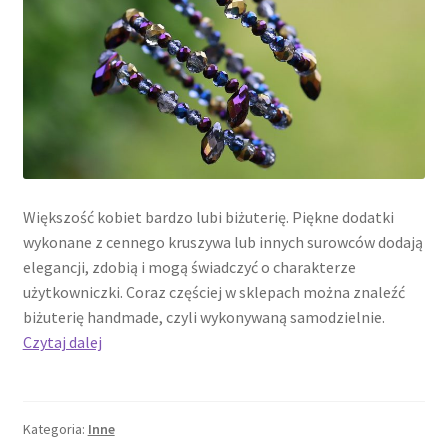
Większość kobiet bardzo lubi biżuterię. Piękne dodatki
wykonane z cennego kruszywa lub innych surowców dodają
elegancji, zdobią i mogą świadczyć o charakterze
użytkowniczki. Coraz częściej w sklepach można znaleźć
biżuterię handmade, czyli wykonywaną samodzielnie.
Czy
Czytaj dalej
samodzielne
tworzenie
biżuterii
Kategoria:
Inne
jest