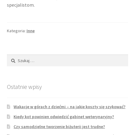
specjalistom.
Kategoria:
Inne
Szukaj:
Ostatnie wpisy
Wakacje w górach z dziećmi – na jakie koszty się szykować?
Kiedy kot powinien odwiedzić gabinet weterynaryjny?
Czy samodzielne tworzenie biżuterii jest trudne?