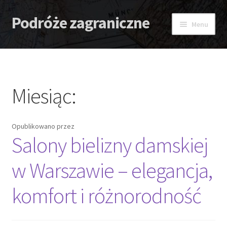
Podróże zagraniczne
Przejdź
Przejdź
Menu
do
do
nawigacji
treści
Strona główna
Antidotum
Miesiąc:
Lombard
Opublikowano
przez
Zaćma – Strach przed nią
Salony bielizny damskiej
w Warszawie – elegancja,
komfort i różnorodność