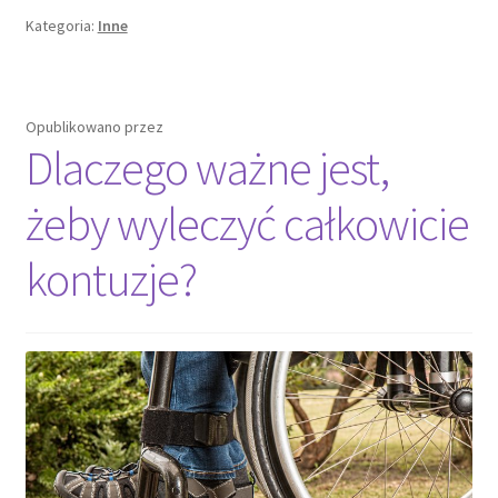
lub
Kategoria:
Inne
pokój
dzienny?
Opublikowano
przez
Dlaczego ważne jest,
żeby wyleczyć całkowicie
kontuzje?