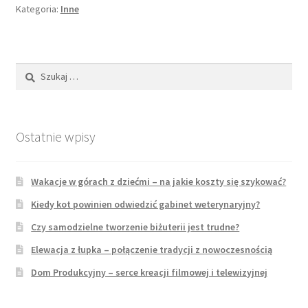
żeby
Kategoria:
Inne
wyleczyć
całkowicie
kontuzje?
Szukaj:
Ostatnie wpisy
Wakacje w górach z dziećmi – na jakie koszty się szykować?
Kiedy kot powinien odwiedzić gabinet weterynaryjny?
Czy samodzielne tworzenie biżuterii jest trudne?
Elewacja z łupka – połączenie tradycji z nowoczesnością
Dom Produkcyjny – serce kreacji filmowej i telewizyjnej