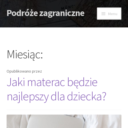
Podróże zagraniczne
Przejdź
Przejdź
Menu
do
do
nawigacji
treści
Strona główna
Antidotum
Miesiąc:
Lombard
Opublikowano
przez
Zaćma – Strach przed nią
Jaki materac będzie
najlepszy dla dziecka?