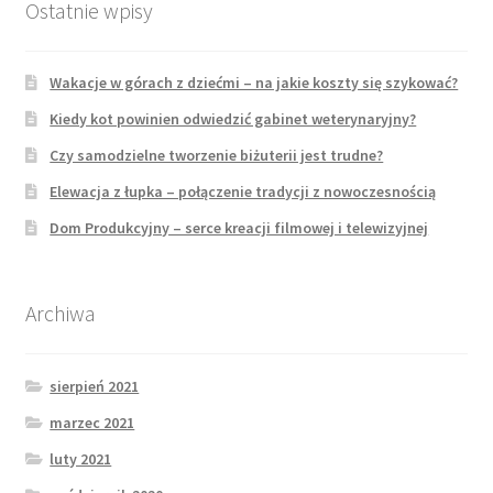
Ostatnie wpisy
Wakacje w górach z dziećmi – na jakie koszty się szykować?
Kiedy kot powinien odwiedzić gabinet weterynaryjny?
Czy samodzielne tworzenie biżuterii jest trudne?
Elewacja z łupka – połączenie tradycji z nowoczesnością
Dom Produkcyjny – serce kreacji filmowej i telewizyjnej
Archiwa
sierpień 2021
marzec 2021
luty 2021