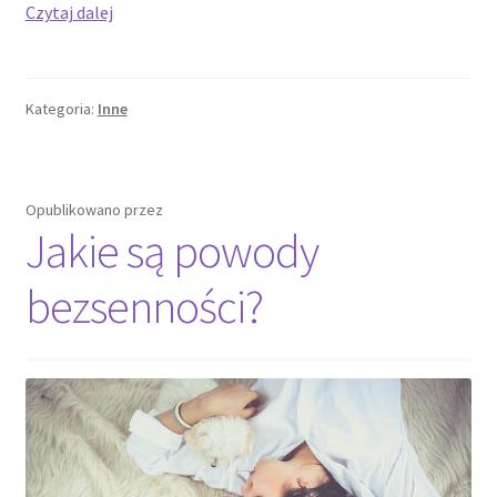
Każda
Czytaj dalej
firma
może
zyskać
Kategoria:
Inne
na
innowacjach
technologicznych
Opublikowano
przez
Jakie są powody
bezsenności?