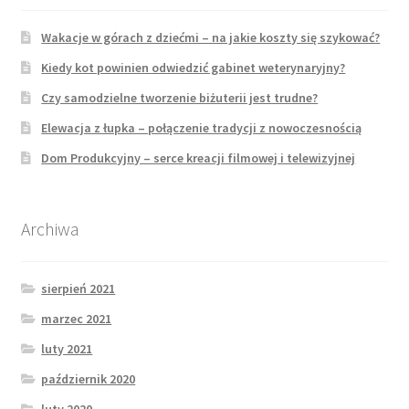
Wakacje w górach z dziećmi – na jakie koszty się szykować?
Kiedy kot powinien odwiedzić gabinet weterynaryjny?
Czy samodzielne tworzenie biżuterii jest trudne?
Elewacja z łupka – połączenie tradycji z nowoczesnością
Dom Produkcyjny – serce kreacji filmowej i telewizyjnej
Archiwa
sierpień 2021
marzec 2021
luty 2021
październik 2020