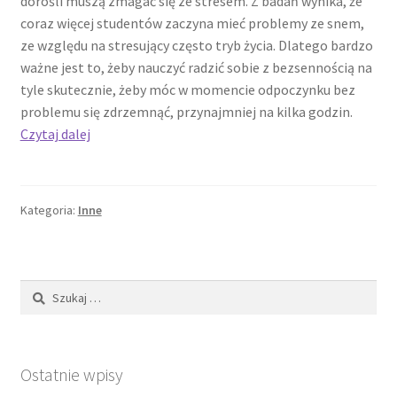
dorośli muszą zmagać się ze stresem. Z badań wynika, że
coraz więcej studentów zaczyna mieć problemy ze snem,
ze względu na stresujący często tryb życia. Dlatego bardzo
ważne jest to, żeby nauczyć radzić sobie z bezsennością na
tyle skutecznie, żeby móc w momencie odpoczynku bez
problemu się zdrzemnąć, przynajmniej na kilka godzin.
Jakie
Czytaj dalej
są
powody
bezsenności?
Kategoria:
Inne
Szukaj:
Ostatnie wpisy