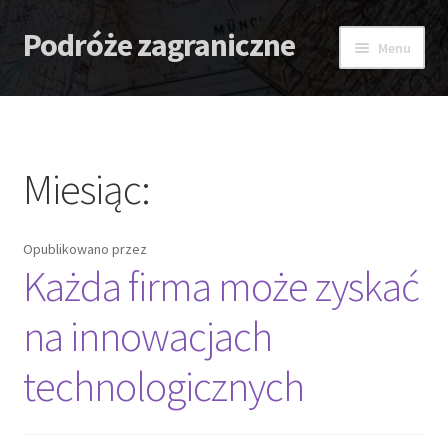
Podróże zagraniczne
Przejdź
Przejdź
Menu
do
do
nawigacji
treści
Strona główna
Antidotum
Miesiąc:
Lombard
Opublikowano
przez
Zaćma – Strach przed nią
Każda firma może zyskać
na innowacjach
technologicznych