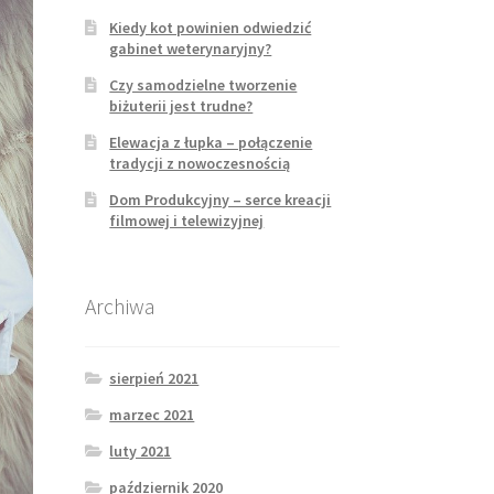
Kiedy kot powinien odwiedzić
gabinet weterynaryjny?
Czy samodzielne tworzenie
biżuterii jest trudne?
Elewacja z łupka – połączenie
tradycji z nowoczesnością
Dom Produkcyjny – serce kreacji
filmowej i telewizyjnej
Archiwa
sierpień 2021
marzec 2021
luty 2021
październik 2020