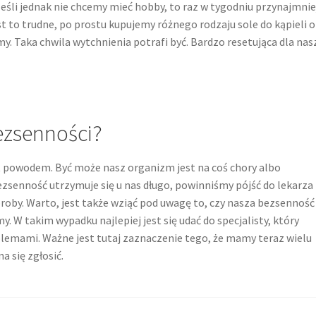
Jeśli jednak nie chcemy mieć hobby, to raz w tygodniu przynajmnie
t to trudne, po prostu kupujemy różnego rodzaju sole do kąpieli 
y. Taka chwila wytchnienia potrafi być. Bardzo resetująca dla nas
ezsenności?
t powodem. Być może nasz organizm jest na coś chory albo
ezsenność utrzymuje się u nas długo, powinniśmy pójść do lekarza
roby. Warto, jest także wziąć pod uwagę to, czy nasza bezsenność
 W takim wypadku najlepiej jest się udać do specjalisty, który
lemami. Ważne jest tutaj zaznaczenie tego, że mamy teraz wielu
a się zgłosić.