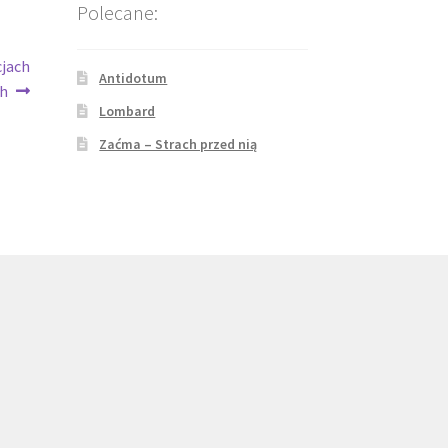
Polecane:
cjach
Antidotum
ch
Lombard
Zaćma – Strach przed nią