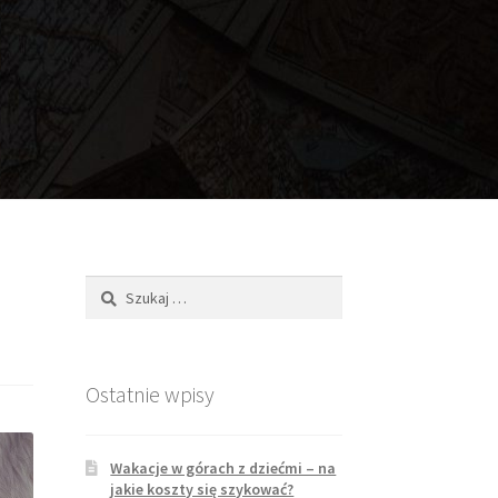
Szukaj:
Ostatnie wpisy
Wakacje w górach z dziećmi – na
jakie koszty się szykować?