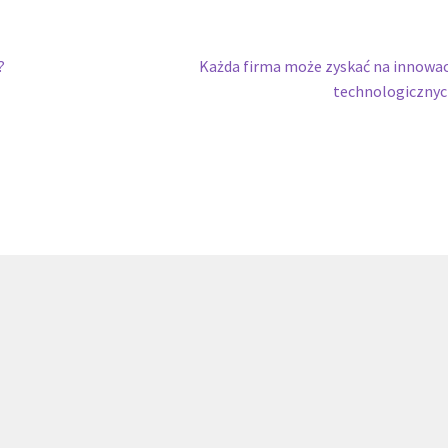
Następny
?
Każda firma może zyskać na innowa
wpis:
technologiczny