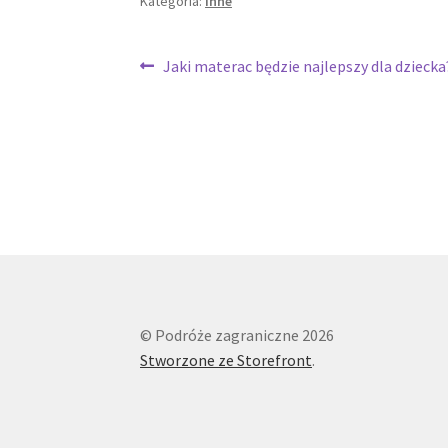
Kategoria:
Inne
Nawigacja
Poprzedni
Jaki materac będzie najlepszy dla dziecka
wpis:
wpisu
© Podróże zagraniczne 2026
Stworzone ze Storefront
.