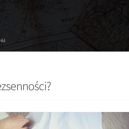
róż
trach przed nią
ezsenności?