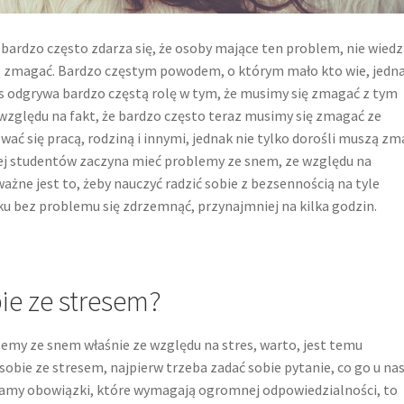
 bardzo często zdarza się, że osoby mające ten problem, nie wied
ią zmagać. Bardzo częstym powodem, o którym mało kto wie, jedna
res odgrywa bardzo częstą rolę w tym, że musimy się zmagać z tym
względu na fakt, że bardzo często teraz musimy się zmagać ze
wać się pracą, rodziną i innymi, jednak nie tylko dorośli muszą z
ęcej studentów zaczyna mieć problemy ze snem, ze względu na
ważne jest to, żeby nauczyć radzić sobie z bezsennością na tyle
 bez problemu się zdrzemnąć, przynajmniej na kilka godzin.
ie ze stresem?
emy ze snem właśnie ze względu na stres, warto, jest temu
sobie ze stresem, najpierw trzeba zadać sobie pytanie, co go u na
 mamy obowiązki, które wymagają ogromnej odpowiedzialności, to