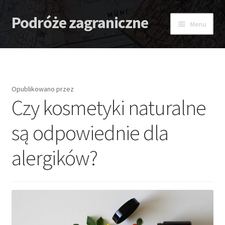
Podróże zagraniczne
Przejdź
Przejdź
Menu
do
do
nawigacji
treści
Strona główna
Antidotum
Opublikowano
przez
Czy kosmetyki naturalne
Lombard
są odpowiednie dla
Zaćma – Strach przed nią
alergików?