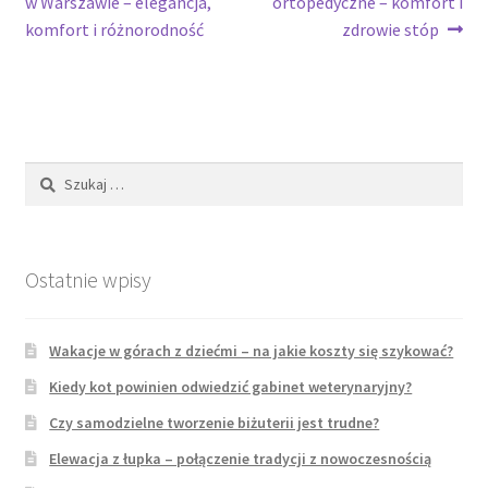
wpis:
wpis:
w Warszawie – elegancja,
ortopedyczne – komfort i
wpisu
komfort i różnorodność
zdrowie stóp
Szukaj:
Ostatnie wpisy
Wakacje w górach z dziećmi – na jakie koszty się szykować?
Kiedy kot powinien odwiedzić gabinet weterynaryjny?
Czy samodzielne tworzenie biżuterii jest trudne?
Elewacja z łupka – połączenie tradycji z nowoczesnością