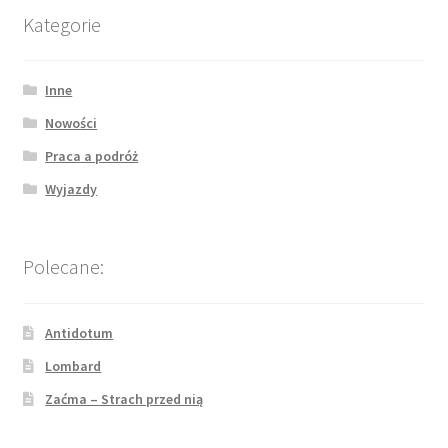
Kategorie
Inne
Nowości
Praca a podróż
Wyjazdy
Polecane:
Antidotum
Lombard
Zaćma – Strach przed nią