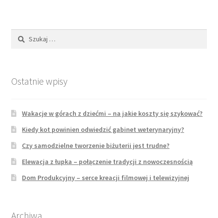
Szukaj:
Ostatnie wpisy
Wakacje w górach z dziećmi – na jakie koszty się szykować?
Kiedy kot powinien odwiedzić gabinet weterynaryjny?
Czy samodzielne tworzenie biżuterii jest trudne?
Elewacja z łupka – połączenie tradycji z nowoczesnością
Dom Produkcyjny – serce kreacji filmowej i telewizyjnej
Archiwa