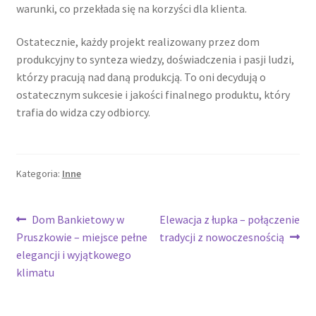
warunki, co przekłada się na korzyści dla klienta.
Ostatecznie, każdy projekt realizowany przez dom
produkcyjny to synteza wiedzy, doświadczenia i pasji ludzi,
którzy pracują nad daną produkcją. To oni decydują o
ostatecznym sukcesie i jakości finalnego produktu, który
trafia do widza czy odbiorcy.
Kategoria:
Inne
Nawigacja
Poprzedni
Następny
Dom Bankietowy w
Elewacja z łupka – połączenie
wpis:
wpis:
Pruszkowie – miejsce pełne
tradycji z nowoczesnością
wpisu
elegancji i wyjątkowego
klimatu