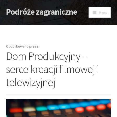
Podróże zagraniczne
Przejdź
Przejdź
Menu
do
do
nawigacji
treści
Strona główna
Antidotum
Opublikowano
przez
Dom Produkcyjny –
Lombard
serce kreacji filmowej i
Zaćma – Strach przed nią
telewizyjnej