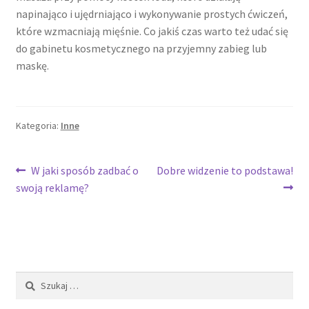
napinająco i ujędrniająco i wykonywanie prostych ćwiczeń,
które wzmacniają mięśnie. Co jakiś czas warto też udać się
do gabinetu kosmetycznego na przyjemny zabieg lub
maskę.
Kategoria:
Inne
Nawigacja
Poprzedni
Następny
W jaki sposób zadbać o
Dobre widzenie to podstawa!
wpis:
wpis:
swoją reklamę?
wpisu
Szukaj: