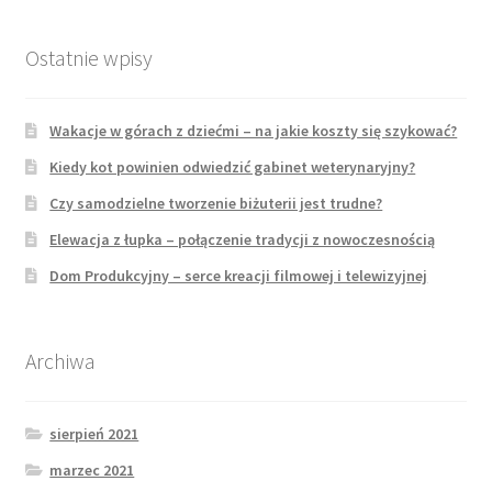
Ostatnie wpisy
Wakacje w górach z dziećmi – na jakie koszty się szykować?
Kiedy kot powinien odwiedzić gabinet weterynaryjny?
Czy samodzielne tworzenie biżuterii jest trudne?
Elewacja z łupka – połączenie tradycji z nowoczesnością
Dom Produkcyjny – serce kreacji filmowej i telewizyjnej
Archiwa
sierpień 2021
marzec 2021