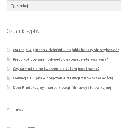
Szukaj:
Ostatnie wpisy
Wakacje w górach z dziećmi – na jakie koszty się szykować?
Kiedy kot powinien odwiedzić gabinet weterynaryjny?
Czy samodzielne tworzenie biżuterii jest trudne?
Elewacja z łupka – połączenie tradycji z nowoczesnością
Dom Produkcyjny – serce kreacji filmowej i telewizyjnej
Archiwa