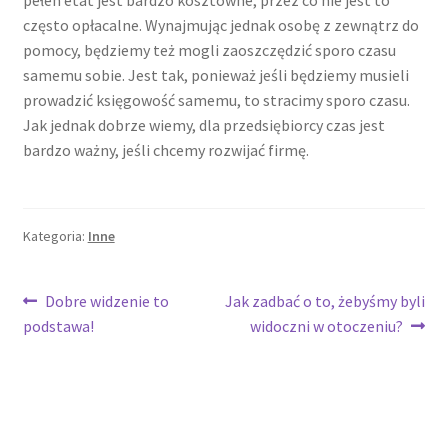
często opłacalne. Wynajmując jednak osobę z zewnątrz do
pomocy, będziemy też mogli zaoszczędzić sporo czasu
samemu sobie. Jest tak, ponieważ jeśli będziemy musieli
prowadzić księgowość samemu, to stracimy sporo czasu.
Jak jednak dobrze wiemy, dla przedsiębiorcy czas jest
bardzo ważny, jeśli chcemy rozwijać firmę.
Kategoria:
Inne
Nawigacja
Poprzedni
Następny
Dobre widzenie to
Jak zadbać o to, żebyśmy byli
wpis:
wpis:
podstawa!
widoczni w otoczeniu?
wpisu