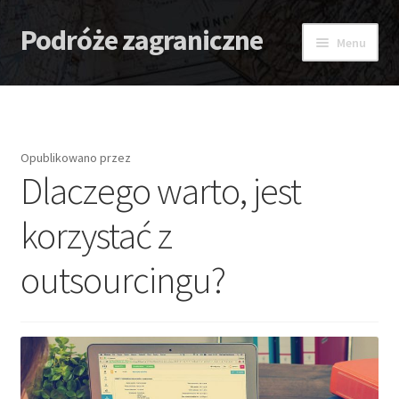
Podróże zagraniczne
Przejdź
Przejdź
Menu
do
do
nawigacji
treści
Strona główna
Antidotum
Opublikowano
przez
Dlaczego warto, jest
Lombard
korzystać z
Zaćma – Strach przed nią
outsourcingu?